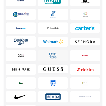
Joyería y Accesorios
Libros y Entretenimiento
Lencería y Erótica
Motorización
Oficina
Calzado