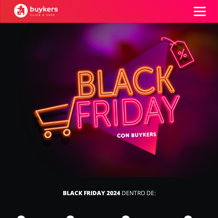
Categorías
Top100
Tiendas
Mascotas
Servicios
AÑADE UN CUPÓN
Salud y Belleza
Electrónica y
Electrodomésticos
BLACK FRIDAY 2024
DENTRO DE: