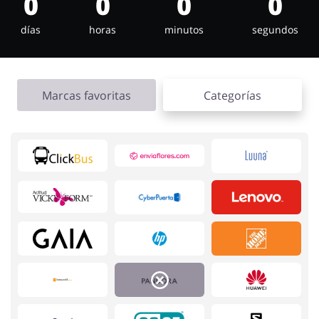
0
0
0
0
Regalos y Flores
Supermercado
días
horas
minutos
segundos
Marcas favoritas
Categorías
Hogar y Jardín
Deporte y Hobby
Moda
Megatiendas
Niños
Turismo y Viajes