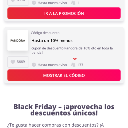
Hasta nuevo aviso
1
IR A LA PROMOCIÓN
Supermercado
Deporte y Hobby
Código descuento
Hasta un 10% menos
cupon de descuento Pandora de 10% dto en toda la
tienda!!
Mascotas
Niños
3669
Hasta nuevo aviso
133
MOSTRAR EL CÓDIGO
Turismo y Viajes
Joyería y Accesorios
Black Friday – ¡aprovecha los
descuentos únicos!
¿Te gusta hacer compras con descuentos? ¡A
Libros y Entretenimiento
Lencería y Erótica