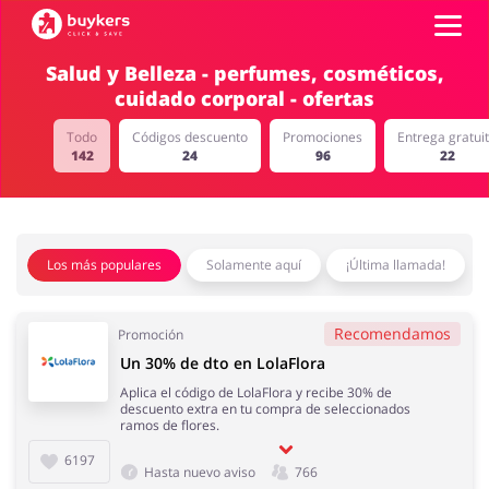
Salud y Belleza - perfumes, cosméticos,
cuidado corporal - ofertas
Categorías
Todo
Códigos descuento
Promociones
Entrega gratui
142
24
96
22
Top100
Tiendas
Mascotas
Servicios
Los más populares
Solamente aquí
¡Última llamada!
AÑADE UN CUPÓN
Recomendamos
Promoción
Un 30% de dto en LolaFlora
Salud y Belleza
Electrónica y
Aplica el código de LolaFlora y recibe 30% de
Electrodomésticos
descuento extra en tu compra de seleccionados
ramos de flores.
6197
Hasta nuevo aviso
766