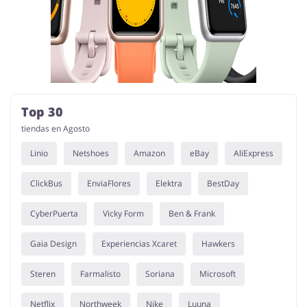
Top 30
tiendas en Agosto
Linio
Netshoes
Amazon
eBay
AliExpress
ClickBus
EnviaFlores
Elektra
BestDay
CyberPuerta
Vicky Form
Ben & Frank
Gaia Design
Experiencias Xcaret
Hawkers
Steren
Farmalisto
Soriana
Microsoft
Netflix
Northweek
Nike
Luuna