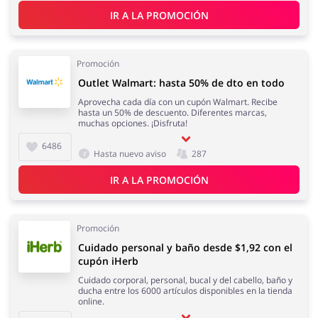
Regalos y Flores
Supermercado
IR A LA PROMOCIÓN
Promoción
Outlet Walmart: hasta 50% de dto en todo
Hogar y Jardín
Aprovecha cada día con un cupón Walmart. Recibe
Deporte y Hobby
hasta un 50% de descuento. Diferentes marcas,
muchas opciones. ¡Disfruta!
6486
Hasta nuevo aviso
287
IR A LA PROMOCIÓN
Moda
Megatiendas
Promoción
Cuidado personal y baño desde $1,92 con el
cupón iHerb
Cuidado corporal, personal, bucal y del cabello, baño y
Niños
Turismo y Viajes
ducha entre los 6000 artículos disponibles en la tienda
online.