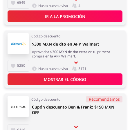
6549
Hasta nuevo aviso
4
IR A LA PROMOCIÓN
Joyería y Accesorios
Libros y Entretenimiento
Código descuento
$300 MXN de dto en APP Walmart
Aprovecha $300 MXN de dto extra en tu primera
compra en la APP Walmart.
Lencería y Erótica
Motorización
5250
Hasta nuevo aviso
3171
MOSTRAR EL CÓDIGO
Oficina
Calzado
Recomendamos
Código descuento
Cupón descuento Ben & Frank: $150 MXN
OFF
6416