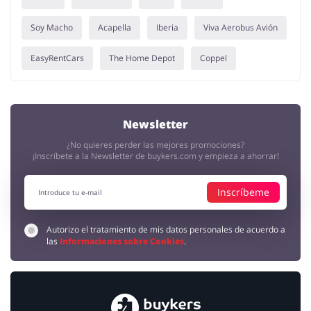
Soy Macho
Acapella
Iberia
Viva Aerobus Avión
EasyRentCars
The Home Depot
Coppel
Newsletter
¿No quieres perder las mejores promociones?
¡Inscríbete a la Newsletter de buykers.com y empieza a ahorrar!
Inscríbeme
Autorizo el tratamiento de mis datos personales de acuerdo a
las
Informaciones sobre Cookies
.