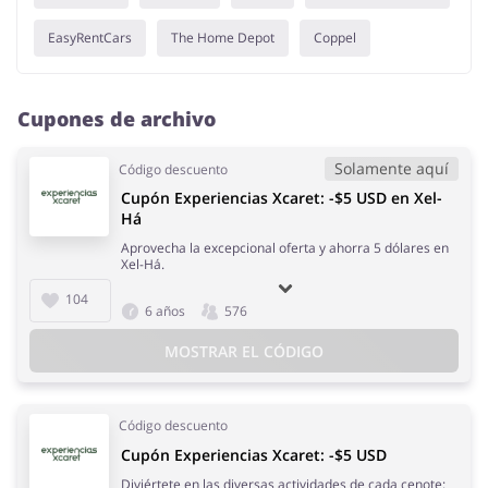
EasyRentCars
The Home Depot
Coppel
Cupones de archivo
Solamente aquí
Código descuento
Cupón Experiencias Xcaret: -$5 USD en Xel-
Há
Aprovecha la excepcional oferta y ahorra 5 dólares en
Xel-Há.
104
6 años
576
MOSTRAR EL CÓDIGO
Código descuento
Cupón Experiencias Xcaret: -$5 USD
Diviértete en las diversas actividades de cada cenote: