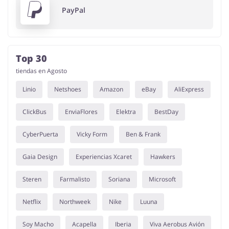
PayPal
Top 30
tiendas en Agosto
Linio
Netshoes
Amazon
eBay
AliExpress
ClickBus
EnviaFlores
Elektra
BestDay
CyberPuerta
Vicky Form
Ben & Frank
Gaia Design
Experiencias Xcaret
Hawkers
Steren
Farmalisto
Soriana
Microsoft
Netflix
Northweek
Nike
Luuna
Soy Macho
Acapella
Iberia
Viva Aerobus Avión