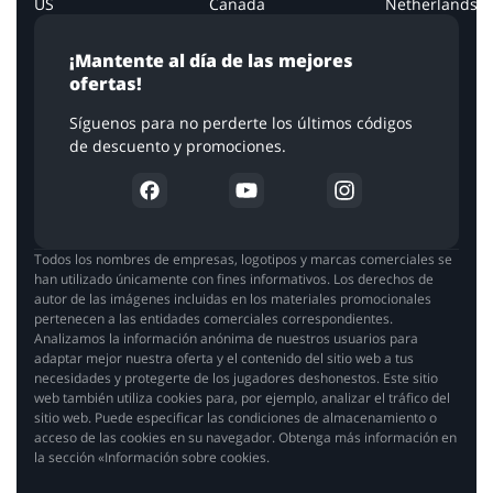
US
Canada
Netherlands
¡Mantente al día de las mejores
ofertas!
Síguenos para no perderte los últimos códigos
de descuento y promociones.
Todos los nombres de empresas, logotipos y marcas comerciales se
han utilizado únicamente con fines informativos. Los derechos de
autor de las imágenes incluidas en los materiales promocionales
pertenecen a las entidades comerciales correspondientes.
Analizamos la información anónima de nuestros usuarios para
adaptar mejor nuestra oferta y el contenido del sitio web a tus
necesidades y protegerte de los jugadores deshonestos. Este sitio
web también utiliza cookies para, por ejemplo, analizar el tráfico del
sitio web. Puede especificar las condiciones de almacenamiento o
acceso de las cookies en su navegador. Obtenga más información en
la sección «Información sobre cookies.