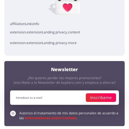
Quiero volver yaaa Gracias por publicar los cupones Experiencias
Xcaret, espero poder utilizarlos pronto.
affiliationLinksInfo
extension.extensionLanding.privacy.content
extension.extensionLanding.privacy.more
Newsletter
¿No quieres perder las mejores promociones?
¡Inscríbete a la Newsletter de buykers.com y empieza a ahorrar!
Inscríbeme
Autorizo el tratamiento de mis datos personales de acuerdo a
las
Informaciones sobre Cookies
.