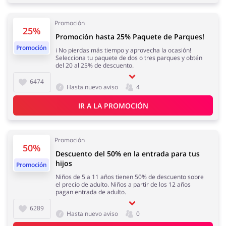
Regalos y Flores
Supermercado
Promoción
25%
Promoción hasta 25% Paquete de Parques!
Promoción
i No pierdas más tiempo y aprovecha la ocasión!
Selecciona tu paquete de dos o tres parques y obtén
del 20 al 25% de descuento.
Hogar y Jardín
Deporte y Hobby
6474
Hasta nuevo aviso
4
IR A LA PROMOCIÓN
Moda
Megatiendas
Promoción
50%
Descuento del 50% en la entrada para tus
hijos
Promoción
Niños de 5 a 11 años tienen 50% de descuento sobre
el precio de adulto. Niños a partir de los 12 años
pagan entrada de adulto.
Niños
Turismo y Viajes
6289
Hasta nuevo aviso
0