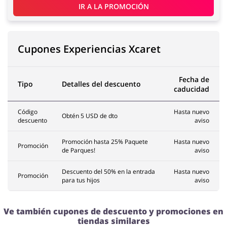
IR A LA PROMOCIÓN
Joyería y Accesorios
Libros y Entretenimiento
Cupones Experiencias Xcaret
Fecha de
Tipo
Detalles del descuento
caducidad
Lencería y Erótica
Motorización
Código
Hasta nuevo
Obtén 5 USD de dto
descuento
aviso
Promoción hasta 25% Paquete
Hasta nuevo
Promoción
de Parques!
aviso
Oficina
Calzado
Descuento del 50% en la entrada
Hasta nuevo
Promoción
para tus hijos
aviso
Ve también cupones de descuento y promociones en
tiendas similares