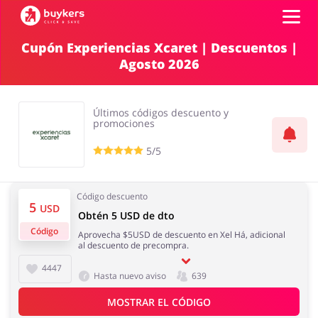
Cupón Experiencias Xcaret | Descuentos |
Agosto 2026
Categorías
Top100
Últimos códigos descuento y
promociones
Tiendas
5/5
Mascotas
Servicios
AÑADE UN CUPÓN
Código descuento
5
USD
Obtén 5 USD de dto
Código
Aprovecha $5USD de descuento en Xel Há, adicional
Salud y Belleza
Electrónica y
al descuento de precompra.
Electrodomésticos
4447
Hasta nuevo aviso
639
MOSTRAR EL CÓDIGO