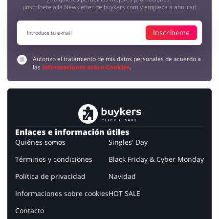
señor
5 / 5
17.07.2019
¡Inscríbete a la Newsletter de buykers.com y empieza a ahorrar!
La Mejor tienda de productos para barba.
Inscríbeme
Autorizo el tratamiento de mis datos personales de acuerdo a
las
Informaciones sobre Cookies
.
Enlaces e información útiles
Quiénes somos
Singles' Day
Términos y condiciones
Black Friday & Cyber Monday
Política de privacidad
Navidad
Informaciones sobre cookies
HOT SALE
Contacto