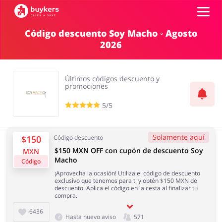
Código descuento Soy Macho ◦ Agosto
2026
Categorías
Top100
Últimos códigos descuento y
promociones
Tiendas
5/5
Mascotas
Servicios
AÑADE UN CUPÓN
Solamente aquí
$150
Código descuento
$150 MXN OFF con cupón de descuento Soy
MXN
Macho
Código
Salud y Belleza
Electrónica y
¡Aprovecha la ocasión! Utiliza el código de descuento
Electrodomésticos
exclusivo que tenemos para ti y obtén $150 MXN de
descuento. Aplica el código en la cesta al finalizar tu
compra.
6436
Hasta nuevo aviso
571