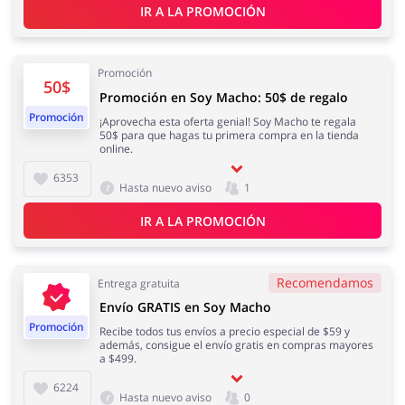
IR A LA PROMOCIÓN
Joyería y Accesorios
Libros y Entretenimiento
Promoción
50$
Promoción en Soy Macho: 50$ de regalo
Promoción
¡Aprovecha esta oferta genial! Soy Macho te regala
50$ para que hagas tu primera compra en la tienda
online.
6353
Lencería y Erótica
Motorización
Hasta nuevo aviso
1
IR A LA PROMOCIÓN
Recomendamos
Entrega gratuita
Oficina
Calzado
Envío GRATIS en Soy Macho
Promoción
Recibe todos tus envíos a precio especial de $59 y
además, consigue el envío gratis en compras mayores
a $499.
6224
Hasta nuevo aviso
0