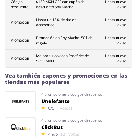
Código
$150 MXN OFF con cupón de
Hasta nuevo
descuento
descuento Soy Macho
aviso
Hasta un 15% de dto en
Hasta nuevo
Promoción
accesorios
aviso
Promoción en Soy Macho: 50$ de
Hasta nuevo
Promoción
regalo
aviso
Mejora tu look con Proof desde
Hasta nuevo
Promoción
$699 MXN
aviso
Vea también cupones y promociones en las
tiendas más populares
4 promociones y códigos descuento
Unelefante
0/5
( votos)
4 promociones y códigos descuento
ClickBus
4.9/5
(21 votos)