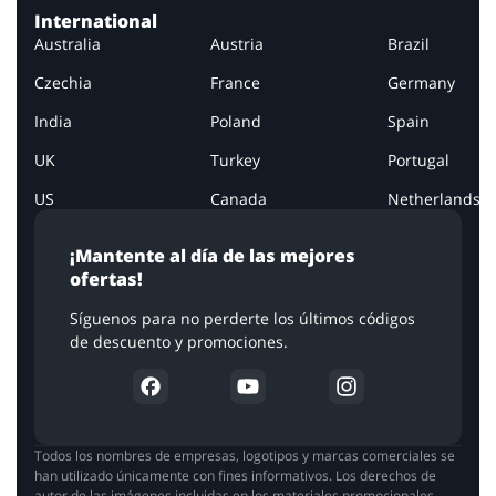
International
Australia
Austria
Brazil
Czechia
France
Germany
India
Poland
Spain
UK
Turkey
Portugal
US
Canada
Netherlands
¡Mantente al día de las mejores
ofertas!
Síguenos para no perderte los últimos códigos
de descuento y promociones.
Todos los nombres de empresas, logotipos y marcas comerciales se
han utilizado únicamente con fines informativos. Los derechos de
autor de las imágenes incluidas en los materiales promocionales