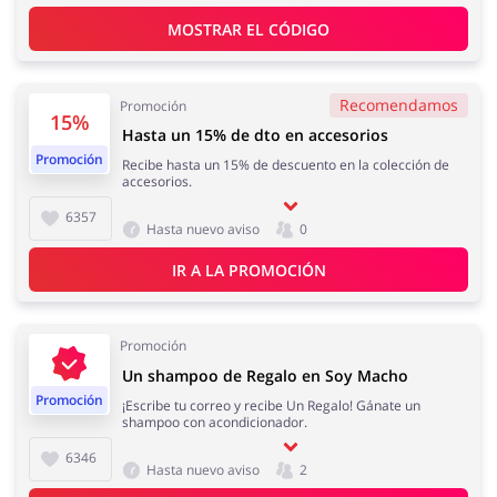
Regalos y Flores
Supermercado
MOSTRAR EL CÓDIGO
Recomendamos
Promoción
15%
Hasta un 15% de dto en accesorios
Hogar y Jardín
Deporte y Hobby
Promoción
Recibe hasta un 15% de descuento en la colección de
accesorios.
6357
Hasta nuevo aviso
0
IR A LA PROMOCIÓN
Moda
Megatiendas
Promoción
Un shampoo de Regalo en Soy Macho
Promoción
¡Escribe tu correo y recibe Un Regalo! Gánate un
shampoo con acondicionador.
Niños
Turismo y Viajes
6346
Hasta nuevo aviso
2