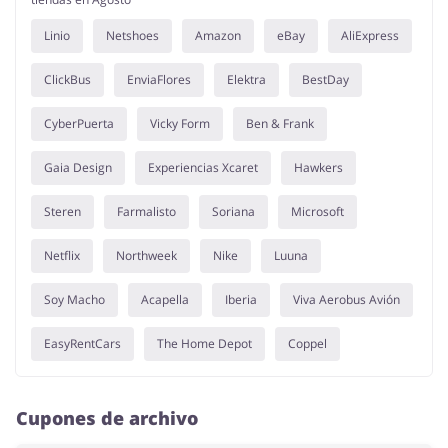
Linio
Netshoes
Amazon
eBay
AliExpress
ClickBus
EnviaFlores
Elektra
BestDay
CyberPuerta
Vicky Form
Ben & Frank
Gaia Design
Experiencias Xcaret
Hawkers
Steren
Farmalisto
Soriana
Microsoft
Netflix
Northweek
Nike
Luuna
Soy Macho
Acapella
Iberia
Viva Aerobus Avión
EasyRentCars
The Home Depot
Coppel
Cupones de archivo