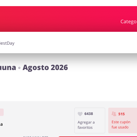
Catego
rdín
Deporte y Hobby
iajes
Joyería y Accesorios
Libros y
una ◦ Agosto 2026
Calzado
s
6438
515
Este cupón
Agregar a
na
fue usado
favoritos