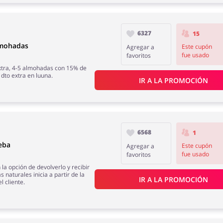
6327
15
lmohadas
Este cupón
Agregar a
fue usado
favoritos
tra, 4-5 almohadas con 15% de
dto extra en luuna.
IR A LA PROMOCIÓN
6568
1
eba
Este cupón
Agregar a
fue usado
favoritos
la opción de devolverlo y recibir
 naturales inicia a partir de la
IR A LA PROMOCIÓN
l cliente.