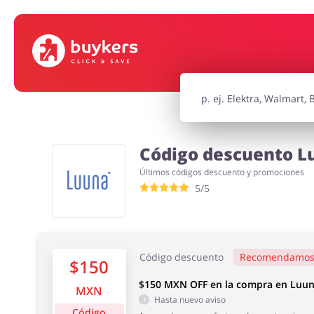
Supermercado
Hogar y Ja
Niños
Turismo y V
Código descuento Lu
Últimos códigos descuento y promociones
Motorización
Oficina
5/5
Código descuento
Recomendamo
$150
$150 MXN OFF en la compra en Luu
MXN
Hasta nuevo aviso
Código