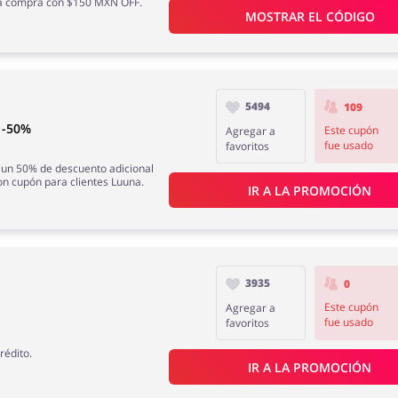
ra compra con $150 MXN OFF.
MOSTRAR EL CÓDIGO
5494
109
n -50%
Este cupón
Agregar a
fue usado
favoritos
 un 50% de descuento adicional
con cupón para clientes Luuna.
IR A LA PROMOCIÓN
3935
0
Este cupón
Agregar a
fue usado
favoritos
rédito.
IR A LA PROMOCIÓN