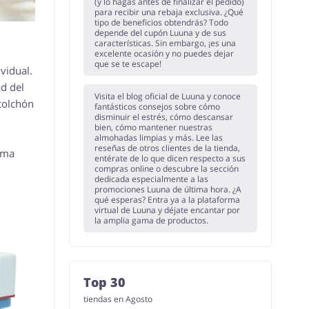
(y lo hagas antes de finalizar el pedido)
para recibir una rebaja exclusiva. ¿Qué
tipo de beneficios obtendrás? Todo
depende del cupón Luuna y de sus
características. Sin embargo, ¡es una
excelente ocasión y no puedes dejar
que se te escape!
vidual.
d del
Visita el blog oficial de Luuna y conoce
 colchón
fantásticos consejos sobre cómo
disminuir el estrés, cómo descansar
bien, cómo mantener nuestras
almohadas limpias y más. Lee las
reseñas de otros clientes de la tienda,
ima
entérate de lo que dicen respecto a sus
compras online o descubre la sección
dedicada especialmente a las
promociones Luuna de última hora. ¿A
qué esperas? Entra ya a la plataforma
virtual de Luuna y déjate encantar por
la amplia gama de productos.
Top 30
tiendas en Agosto