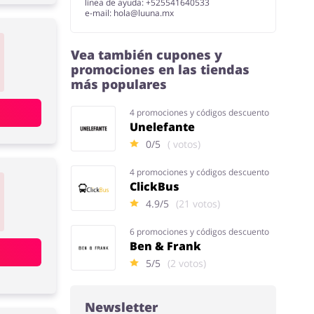
línea de ayuda: +525541640533
e-mail:
hola@luuna.mx
Vea también cupones y
promociones en las tiendas
más populares
4 promociones y códigos descuento
Unelefante
0/5
( votos)
4 promociones y códigos descuento
ClickBus
4.9/5
(21 votos)
6 promociones y códigos descuento
Ben & Frank
5/5
(2 votos)
Newsletter