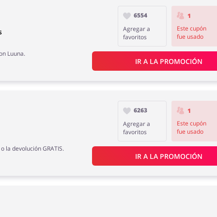
6554
1
Este cupón
Agregar a
s
fue usado
favoritos
on Luuna.
IR A LA PROMOCIÓN
6263
1
Este cupón
Agregar a
fue usado
favoritos
 o la devolución GRATIS.
IR A LA PROMOCIÓN