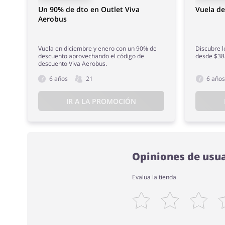
Un 90% de dto en Outlet Viva
Vuela d
Aerobus
Vuela en diciembre y enero con un 90% de
Discubre l
descuento aprovechando el código de
desde $38
descuento Viva Aerobus.
6 años
21
6 año
IR A LA PROMOCIÓN
Opiniones de usua
Evalua la tienda