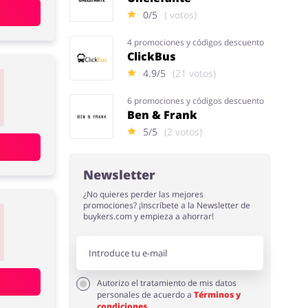
0/5
( votos)
4 promociones y códigos descuento
ClickBus
4.9/5
(21 votos)
6 promociones y códigos descuento
Ben & Frank
5/5
(2 votos)
Newsletter
¿No quieres perder las mejores
promociones? ¡Inscríbete a la Newsletter de
buykers.com y empieza a ahorrar!
Autorizo el tratamiento de mis datos
personales de acuerdo a
Términos y
condiciones