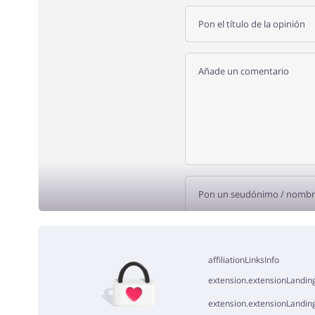
AÑADE U
affiliationLinksInfo
extension.extensionLanding
extension.extensionLandin