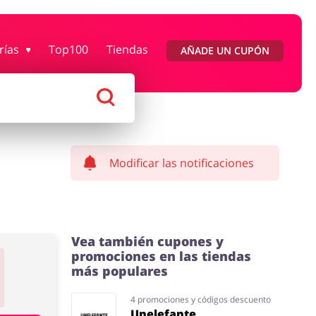
rías
Top100
Tiendas
AÑADE UN CUPÓN
Moda
Megatiendas
 Entretenimiento
Lencería y Erótica
Modificar las notificaciones
Vea también cupones y
promociones en las tiendas
más populares
4 promociones y códigos descuento
Unelefante