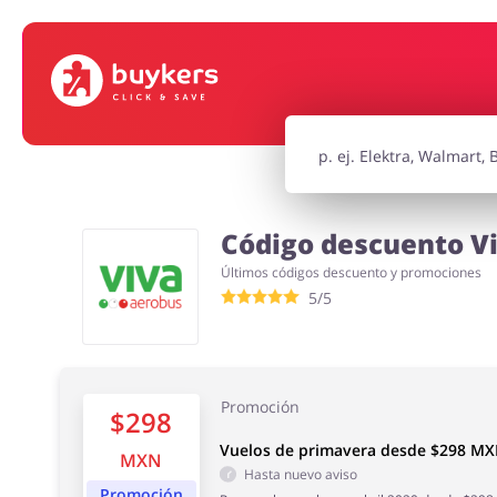
Supermercado
Hogar y Ja
Niños
Turismo y V
Código descuento Vi
Últimos códigos descuento y promociones
Motorización
Oficina
5/5
Promoción
$298
Vuelos de primavera desde $298 M
MXN
Hasta nuevo aviso
Promoción