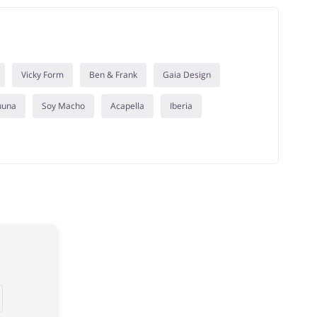
Vicky Form
Ben & Frank
Gaia Design
uuna
Soy Macho
Acapella
Iberia