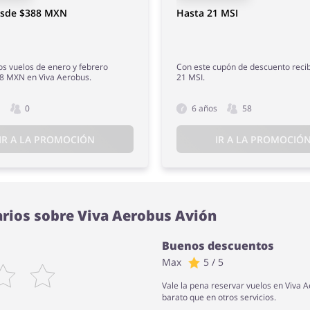
esde $388 MXN
Hasta 21 MSI
os vuelos de enero y febrero
Con este cupón de descuento reci
8 MXN en Viva Aerobus.
21 MSI.
s
0
6 años
58
IR A LA PROMOCIÓN
IR A LA PROMOCIÓ
rios sobre Viva Aerobus Avión
Buenos descuentos
Max
5 / 5
Vale la pena reservar vuelos en Viva
barato que en otros servicios.