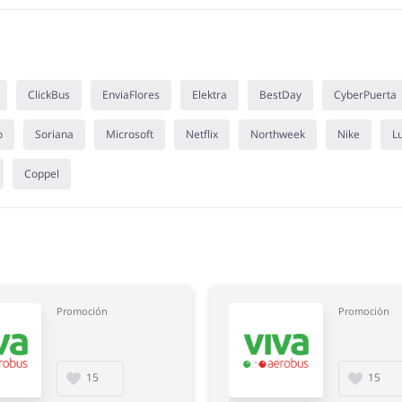
ClickBus
EnviaFlores
Elektra
BestDay
CyberPuerta
o
Soriana
Microsoft
Netflix
Northweek
Nike
L
Coppel
Promoción
Promoción
15
15