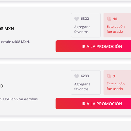
6322
16
Este cupón
Agregar a
408 MXN
fue usado
favoritos
os desde $408 MXN.
IR A LA PROMOCIÓN
6233
7
Este cupón
Agregar a
SD
fue usado
favoritos
49 USD en Viva Aerobus.
IR A LA PROMOCIÓN