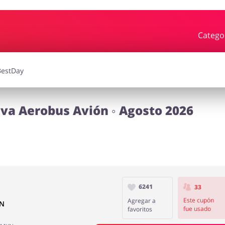
Catego
rdín
Deporte y Hobby
iajes
Joyería y Accesorios
Libros y
va Aerobus Avión ◦ Agosto 2026
Calzado
6241
33
Este cupón
Agregar a
XN
fue usado
favoritos