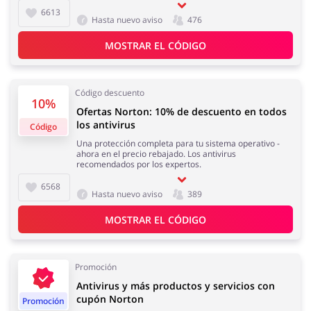
6613
Hasta nuevo aviso
476
MOSTRAR EL CÓDIGO
Joyería y Accesorios
Libros y Entretenimiento
Código descuento
10%
Ofertas Norton: 10% de descuento en todos
los antivirus
Código
Lencería y Erótica
Motorización
Una protección completa para tu sistema operativo -
ahora en el precio rebajado. Los antivirus
recomendados por los expertos.
6568
Hasta nuevo aviso
389
MOSTRAR EL CÓDIGO
Oficina
Calzado
Promoción
Antivirus y más productos y servicios con
cupón Norton
Promoción