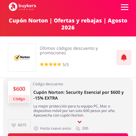
Cupón Norton | Ofertas y rebajas | Agosto
2026
Categorías
Top100
Últimos códigos descuento y
promociones
Tiendas
5/5
Mascotas
Servicios
AÑADE UN CUPÓN
Código descuento
$600
Cupón Norton: Security Esencial por $600 y
-15% EXTRA
Código
Salud y Belleza
Electrónica y
La mejor protección para tu equipo PC, Mac o
Electrodomésticos
dispositivo móvil por tan solo 600 pesos por año.
Apeovecha con cupón Norton.
6675
Hasta nuevo aviso
390