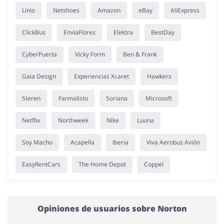
Linio
Netshoes
Amazon
eBay
AliExpress
ClickBus
EnviaFlores
Elektra
BestDay
CyberPuerta
Vicky Form
Ben & Frank
Gaia Design
Experiencias Xcaret
Hawkers
Steren
Farmalisto
Soriana
Microsoft
Netflix
Northweek
Nike
Luuna
Soy Macho
Acapella
Iberia
Viva Aerobus Avión
EasyRentCars
The Home Depot
Coppel
Opiniones de usuarios sobre Norton