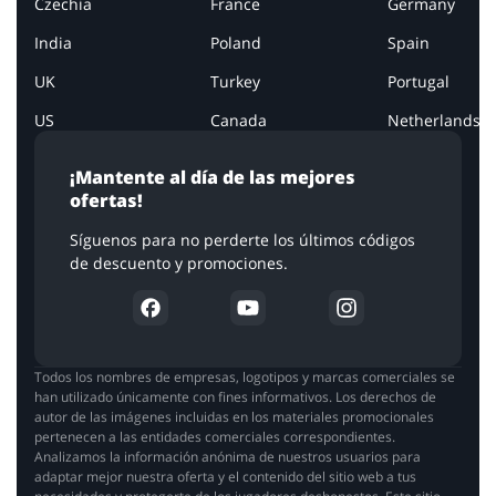
Czechia
France
Germany
India
Poland
Spain
UK
Turkey
Portugal
US
Canada
Netherlands
¡Mantente al día de las mejores
ofertas!
Síguenos para no perderte los últimos códigos
de descuento y promociones.
Todos los nombres de empresas, logotipos y marcas comerciales se
han utilizado únicamente con fines informativos. Los derechos de
autor de las imágenes incluidas en los materiales promocionales
pertenecen a las entidades comerciales correspondientes.
Analizamos la información anónima de nuestros usuarios para
adaptar mejor nuestra oferta y el contenido del sitio web a tus