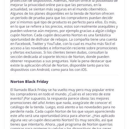
protección de dispositivos. Además, Norton ofrece la posibilidad de
mejorar la privacidad online para que las personas, en la
actualidad, se sientan más seguras en el mundo cibernético.
Algunos de los planes disponibles en la tienda de Norton ofrecen
un período de prueba para que los compradores puedan decidir
por sí mismos qué tipo de producto es perfecto para ellos. Es más,
en lo que se refiere a los precios, estos son realmente asequibles y
pueden volverse aún mejores, por ejemplo gracias a algún código
cupón Norton. Cada cupón descuento Norton es una fantástica
oportunidad de disfrutar de rebajas. La compañía tiene una cuenta
en Facebook, Twitter y YouTube, con lo cual es mucho más fácil el
acceso a las novedades e información reciente sobre promociones
y ofertas exclusivas. Si los clientes tienen dudas, consultan la
sección dedicada al soporte técnico de Norton, donde pueden
obtener respuestas a sus preguntas. Vale la pena destacar que
existe la aplicación oficial de Norton, disponible tanto para los
dispositivos con Android, como para los con iOS.
Norton Black Friday
El llamado Black Friday se ha vuelto muy pero muy popular entre
los compradores en todo el mundo. ¿Cuál es el secreto de este
evento? ¡Por supuesto, la respuesta parece obvia: las mejores
promociones del año! Antes que nada, asegúrate de conocer el
catálogo de la tienda. Luego, está atento a las novedades para no
perderte nada. Cada cupón Norton de los que vayan apareciendo
este año será una oportunidad única para ahorrar. ¿Has aplicado
alguna vez un cupón descuento Norton? Es muy sencillo, así que
tienes que intentarlo. Ahora, ¿qué programa de Norton querrías
comprar para proteger tu celular y los dispositivos de tus seres