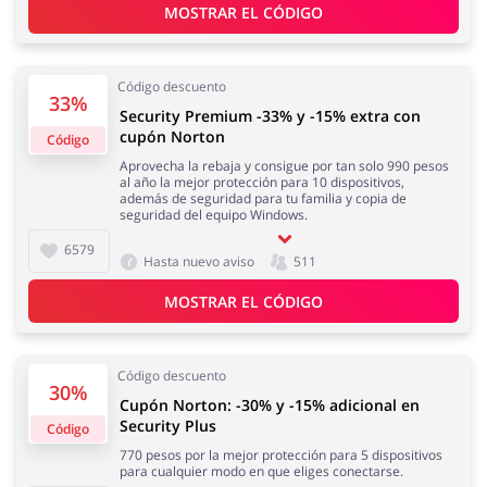
MOSTRAR EL CÓDIGO
Regalos y Flores
Supermercado
Código descuento
33%
Security Premium -33% y -15% extra con
cupón Norton
Código
Hogar y Jardín
Deporte y Hobby
Aprovecha la rebaja y consigue por tan solo 990 pesos
al año la mejor protección para 10 dispositivos,
además de seguridad para tu familia y copia de
seguridad del equipo Windows.
6579
Hasta nuevo aviso
511
Moda
Megatiendas
MOSTRAR EL CÓDIGO
Código descuento
30%
Cupón Norton: -30% y -15% adicional en
Security Plus
Código
Niños
Turismo y Viajes
770 pesos por la mejor protección para 5 dispositivos
para cualquier modo en que eliges conectarse.