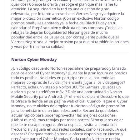
queridos? Conoce la oferta y escoge el plan que más llame tu
atención. La seguridad en la red es una cuestión de gran
relevancia, por lo tanto aprovecha el Viernes Negro y adquiere la
mejor protección cibernética. ¡Con un exclusivo Norton código
promocional! ¿Has anotado ya la fecha del Black Friday en tu
calendario? Prepárate bien y disfruta de tus compras. ¡Todas las
rebajas te dejarán boquiabierto! Norton goza de mucha
popularidad entre los usuarios, por consiguiente puede que el
Viernes Negro sea la mejor ocasión para que tú también lo pruebes
y veas por ti mismo su calidad.
Norton Cyber Monday
¿Un código descuento Norton especialmente preparado y lanzado
para celebrar el Cyber Monday? ¡Durante la gran locura de precios
todo es posible! No dudes en participar en ella, haciendo las
mejores compras de tu vida. ¿Te encanta jugar a los videojuegos?
Perfecto, echa un vistazo a Norton 360 for Gamers. ¿Buscas un
antivirus para tu teléfono móvil? Dale una oportunidad a Norton
Mobile Security para Android. ¿Prefieres otro plan? Descubre lo que
te ofrece la tienda en su página web oficial. Cuando llegue el Cyber
Monday, no te olvides de emplear tu Norton código de promoción
para beneficiarte de un buen descuento. Recuerda que debes
actuar rápido para poder aprovechar las mejores ocasiones.
¡Habrá muchísimas rebajas por todas partes! Si no quieres dejar
que se te escape ninguna oferta especial, visita la tienda con
frecuencia y síguela en sus redes sociales, como Facebook. ¿A qué
esperas? Chequea también toda la oferta disponible en Norton y
prepárate para el Cyber Monday. Cada cupón Norton te podría