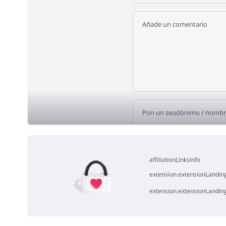
AÑADE U
affiliationLinksInfo
extension.extensionLanding
extension.extensionLandin