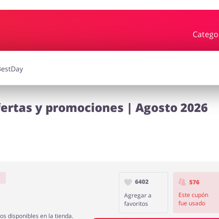
Catego
rdín
Deporte y Hobby
iajes
Joyería y Accesorios
Libros y
fertas y promociones | Agosto 2026
Calzado
s
6402
576
Este cupón
Agregar a
fue usado
favoritos
s disponibles en la tienda.