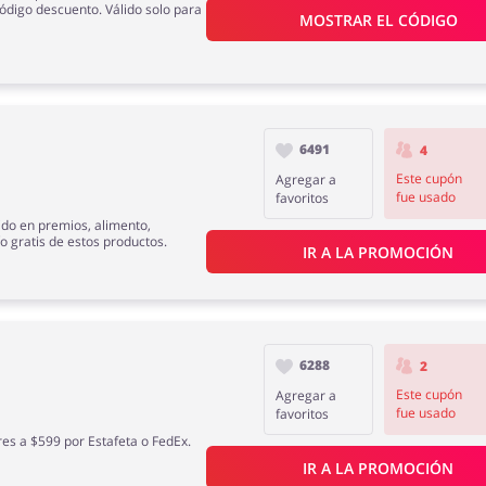
ódigo descuento. Válido solo para
MOSTRAR EL CÓDIGO
6491
4
Este cupón
Agregar a
fue usado
favoritos
do en premios, alimento,
 gratis de estos productos.
IR A LA PROMOCIÓN
6288
2
Este cupón
Agregar a
fue usado
favoritos
es a $599 por Estafeta o FedEx.
IR A LA PROMOCIÓN