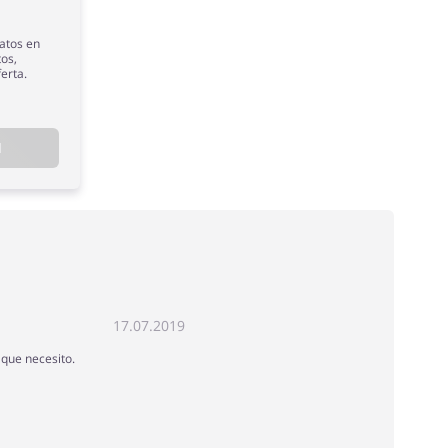
atos en
tos,
erta.
N
17.07.2019
 que necesito.