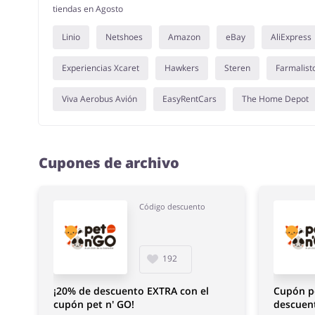
tiendas en Agosto
Linio
Netshoes
Amazon
eBay
AliExpress
Experiencias Xcaret
Hawkers
Steren
Farmalist
Viva Aerobus Avión
EasyRentCars
The Home Depot
Cupones de archivo
Código descuento
192
¡20% de descuento EXTRA con el
Cupón pe
cupón pet n' GO!
descuen