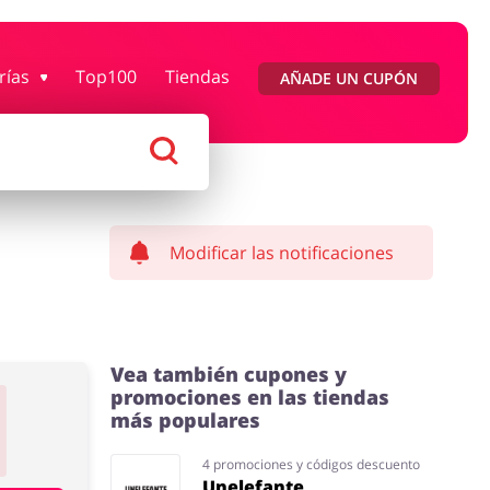
rías
Top100
Tiendas
AÑADE UN CUPÓN
Moda
Megatiendas
 Entretenimiento
Lencería y Erótica
Modificar las notificaciones
Vea también cupones y
promociones en las tiendas
más populares
4 promociones y códigos descuento
Unelefante