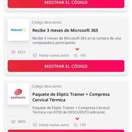
MOSTRAR EL CÓDIGO
Joyería y Accesorios
Libros y Entretenimiento
Código descuento
Recibe 3 meses de Microsoft 365
Recibe 3 meses de Microsoft 365 en la compra de una
computadora participante.
3521
Hasta nuevo aviso
145
Lencería y Erótica
Motorización
MOSTRAR EL CÓDIGO
Código descuento
Paquete de Eliptic Trainer + Compresa
Oficina
Calzado
Cervical Térmica
Paquete de Eliptic Trainer + Compresa Cervical
Térmica con $700 de DESCUENTO adicional.
3805
Hasta nuevo aviso
130