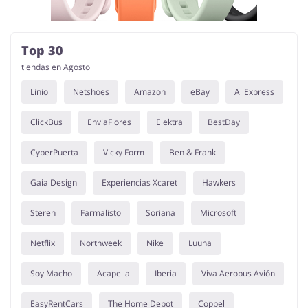
Top 30
tiendas en Agosto
Linio
Netshoes
Amazon
eBay
AliExpress
ClickBus
EnviaFlores
Elektra
BestDay
CyberPuerta
Vicky Form
Ben & Frank
Gaia Design
Experiencias Xcaret
Hawkers
Steren
Farmalisto
Soriana
Microsoft
Netflix
Northweek
Nike
Luuna
Soy Macho
Acapella
Iberia
Viva Aerobus Avión
EasyRentCars
The Home Depot
Coppel