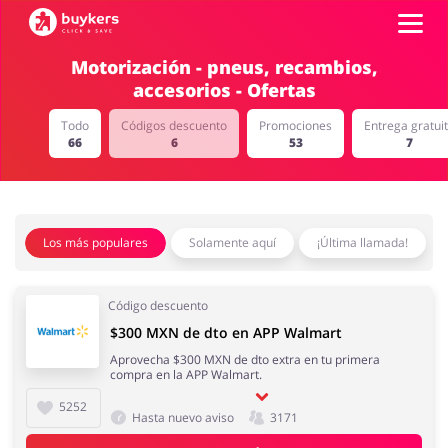
Motorización - pneus, recambios,
accesorios - Ofertas
Categorías
Todo
Códigos descuento
Promociones
Entrega gratui
66
6
53
7
Top100
Tiendas
Mascotas
Servicios
Los más populares
Solamente aquí
¡Última llamada!
AÑADE UN CUPÓN
Código descuento
$300 MXN de dto en APP Walmart
Salud y Belleza
Electrónica y
Aprovecha $300 MXN de dto extra en tu primera
Electrodomésticos
compra en la APP Walmart.
5252
Hasta nuevo aviso
3171