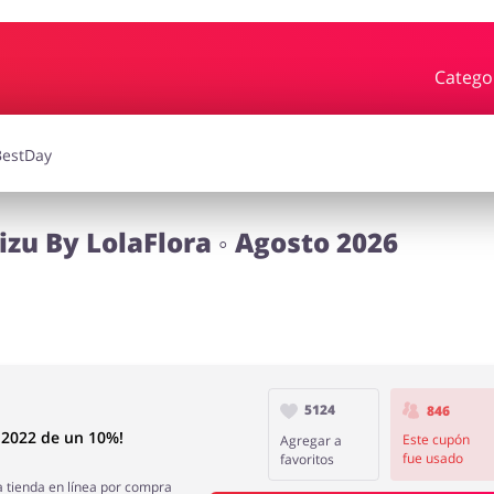
Catego
rdín
Deporte y Hobby
iajes
Joyería y Accesorios
Libros y
zu By LolaFlora ◦ Agosto 2026
Calzado
5124
846
 2022 de un 10%!
Este cupón
Agregar a
fue usado
favoritos
 tienda en línea por compra