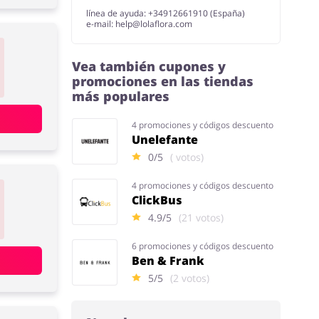
línea de ayuda: +34912661910 (España)
e-mail:
help@lolaflora.com
Vea también cupones y
promociones en las tiendas
más populares
4 promociones y códigos descuento
Unelefante
0/5
( votos)
4 promociones y códigos descuento
ClickBus
4.9/5
(21 votos)
6 promociones y códigos descuento
Ben & Frank
5/5
(2 votos)