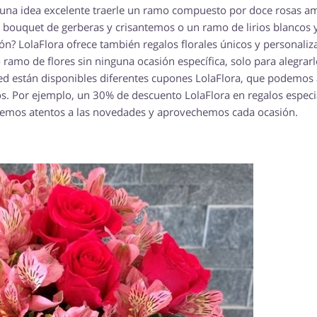
 es una idea excelente traerle un ramo compuesto por doce rosas am
Un bouquet de gerberas y crisantemos o un ramo de lirios blancos 
n? LolaFlora ofrece también regalos florales únicos y personaliz
 ramo de flores sin ninguna ocasión específica, solo para alegrarle
red están disponibles diferentes cupones LolaFlora, que podemos 
os. Por ejemplo, un 30% de descuento LolaFlora en regalos especi
emos atentos a las novedades y aprovechemos cada ocasión.