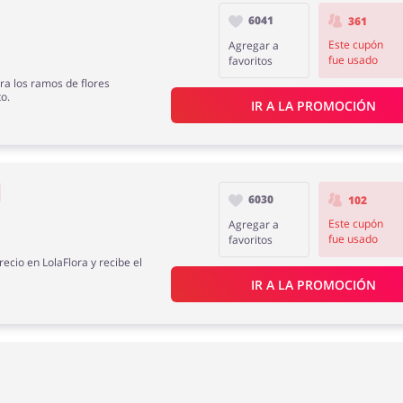
6041
361
Este cupón
Agregar a
fue usado
favoritos
a los ramos de flores
o.
IR A LA PROMOCIÓN
6030
102
Este cupón
Agregar a
fue usado
favoritos
cio en LolaFlora y recibe el
IR A LA PROMOCIÓN