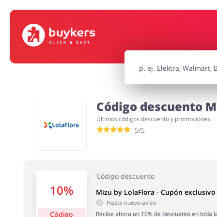
Supermercado
Hogar y Ja
Niños
Turismo y V
Código descuento Mi
Últimos códigos descuento y promociones
Motorización
Oficina
5/5
Código descuento
10%
Mizu by LolaFlora - Cupón exclusivo
Hasta nuevo aviso
Código
Recibe ahora un 10% de descuento en toda la