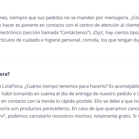
ciones, siempre que sus pedidos no se manden por mensajería. ¿C
es hacer es ponerte en contacto con el centro de atención al cliente
ctrónico (sección llamada “Contáctenos”). ¡Ojo!, hay ciertos tipo
tículos de cuidado e higiene personal, comida, los que tengan d
ora?
ría LolaFlora. ¿Cuánto tiempo tenemos para hacerlo? Es aconsejabl
hábil tomando en cuenta el día de entrega de nuestro pedido o l
n contacto con la tienda lo rápido posible. Ello se debe a que lo
ayoría son productos perecederos. En caso de que queramos cance
vo”, podemos cancelarlo nosostros mismos, totalmente gratis. Si 