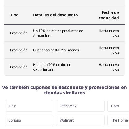
Fecha de
Tipo
Detalles del descuento
caducidad
Un 10% de dto en productos de
Hasta nuevo
Promoción
Armatulote
aviso
Hasta nuevo
Promoción
Outlet con hasta 75% menos
aviso
Hasta un 70% de dto en
Hasta nuevo
Promoción
seleccionado
aviso
Ve también cupones de descuento y promociones en
tiendas similares
Linio
OfficeMax
Doto
Soriana
Walmart
The Home 