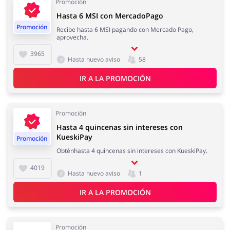
Promoción
Hasta 6 MSI con MercadoPago
Promoción
Recibe hasta 6 MSI pagando con Mercado Pago,
aprovecha.
Joyería y Accesorios
Libros y Entretenimiento
3965
Hasta nuevo aviso
58
IR A LA PROMOCIÓN
Lencería y Erótica
Motorización
Promoción
Hasta 4 quincenas sin intereses con
KueskiPay
Promoción
Obténhasta 4 quincenas sin intereses con KueskiPay.
Oficina
Calzado
4019
Hasta nuevo aviso
1
IR A LA PROMOCIÓN
Promoción