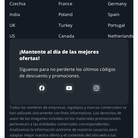
Czechia
France
Germany
India
Poland
Spain
UK
Turkey
Portugal
US
Canada
Netherlands
¡Mantente al día de las mejores
ofertas!
Síguenos para no perderte los últimos códigos
de descuento y promociones.
Todos los nombres de empresas, logotipos y marcas comerciales se
han utilizado únicamente con fines informativos. Los derechos de
autor de las imágenes incluidas en los materiales promocionales
pertenecen a las entidades comerciales correspondientes.
Analizamos la información anónima de nuestros usuarios para
adaptar mejor nuestra oferta y el contenido del sitio web a tus