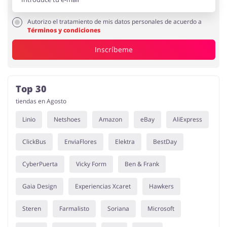
Autorizo el tratamiento de mis datos personales de acuerdo a
Términos y condiciones
Inscríbeme
Top 30
tiendas en Agosto
Linio
Netshoes
Amazon
eBay
AliExpress
ClickBus
EnviaFlores
Elektra
BestDay
CyberPuerta
Vicky Form
Ben & Frank
Gaia Design
Experiencias Xcaret
Hawkers
Steren
Farmalisto
Soriana
Microsoft