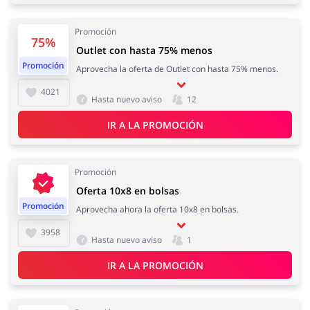
Regalos y Flores
Supermercado
Promoción
75%
Outlet con hasta 75% menos
Promoción
Aprovecha la oferta de Outlet con hasta 75% menos.
4021
Hogar y Jardín
Deporte y Hobby
Hasta nuevo aviso
12
IR A LA PROMOCIÓN
Promoción
Moda
Megatiendas
Oferta 10x8 en bolsas
Promoción
Aprovecha ahora la oferta 10x8 en bolsas.
3958
Hasta nuevo aviso
1
IR A LA PROMOCIÓN
Niños
Turismo y Viajes