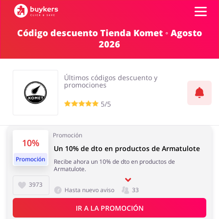
Código descuento Tienda Komet ◦ Agosto
2026
Categorías
Top100
Últimos códigos descuento y
promociones
Tiendas
5/5
Mascotas
Servicios
AÑADE UN CUPÓN
Promoción
10%
Un 10% de dto en productos de Armatulote
Promoción
Recibe ahora un 10% de dto en productos de
Salud y Belleza
Electrónica y
Armatulote.
Electrodomésticos
3973
Hasta nuevo aviso
33
IR A LA PROMOCIÓN