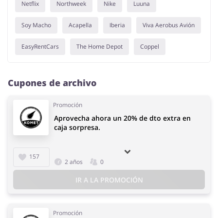
Netflix
Northweek
Nike
Luuna
Soy Macho
Acapella
Iberia
Viva Aerobus Avión
EasyRentCars
The Home Depot
Coppel
Cupones de archivo
Promoción
Aprovecha ahora un 20% de dto extra en
caja sorpresa.
157
2 años
0
IR A LA PROMOCIÓN
Promoción